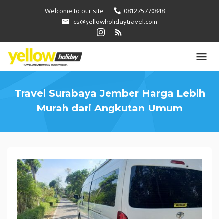
Loncat
Welcome to our site
081275770848
ke
cs@yellowholidaytravel.com
konten
Travel Surabaya Jember Harga Lebih
Murah dari Angkutan Umum
Travel
Surabaya
Jember
Harga
Lebih
Murah