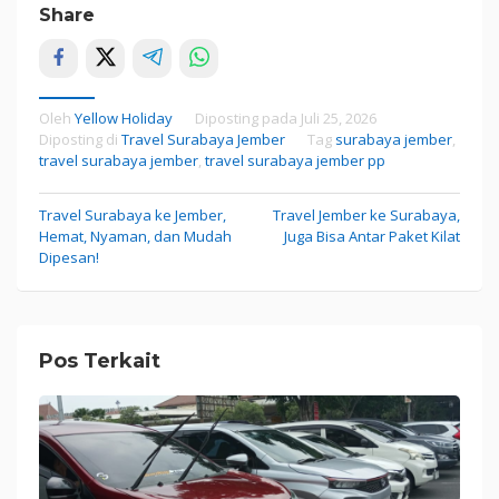
Share
Oleh
Yellow Holiday
Diposting pada
Juli 25, 2026
Diposting di
Travel Surabaya Jember
Tag
surabaya jember
,
travel surabaya jember
,
travel surabaya jember pp
Travel Surabaya ke Jember,
Travel Jember ke Surabaya,
Navigasi
Hemat, Nyaman, dan Mudah
Juga Bisa Antar Paket Kilat
pos
Dipesan!
Pos Terkait