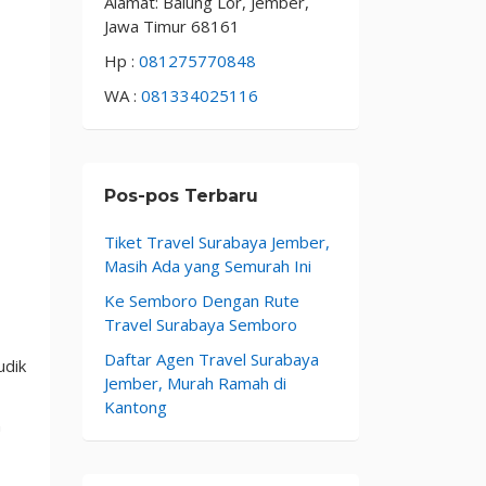
Alamat: Balung Lor, Jember,
Jawa Timur 68161
Hp :
081275770848
WA :
081334025116
Pos-pos Terbaru
Tiket Travel Surabaya Jember,
Masih Ada yang Semurah Ini
Ke Semboro Dengan Rute
Travel Surabaya Semboro
Daftar Agen Travel Surabaya
udik
Jember, Murah Ramah di
Kantong
n