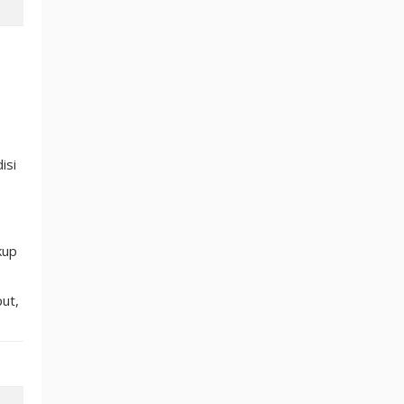
isi
kup
ut,