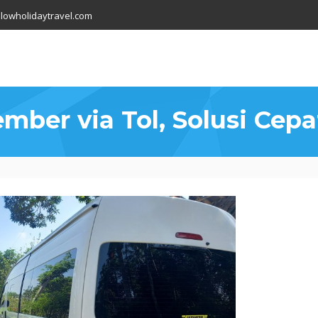
lowholidaytravel.com
ember via Tol, Solusi Cep