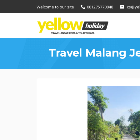
Loncat
Welcome to our site
081275770848
cs@yel
ke
konten
Travel Malang J
Travel
Malang
Jember
via
Tol,
Solusi
Cepat
sampai