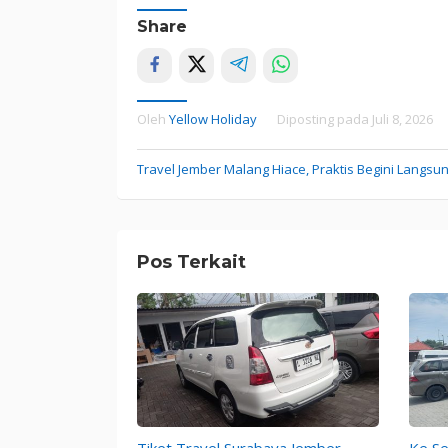
Share
Oleh
Yellow Holiday
Diposting pada
Juli 8, 2026
Travel Jember Malang Hiace, Praktis Begini Langsu
Navigasi
pos
Pos Terkait
Tiket Travel Surabaya Jember,
Ke Se