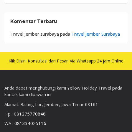
Komentar Terbaru
Travel jember surabaya
pada
Travel Jember Surabaya
Klik Disini Konsultasi dan Pesan Via Whatsapp 24 jam Online
Anda dapat menghubungi kami Yellow Holiday Travel pada
kontak kami dibawah ini
Alamat: Balung Lor, Jember, Jawa Timur 68161
Hp :
081275770848
WA :
081334025116