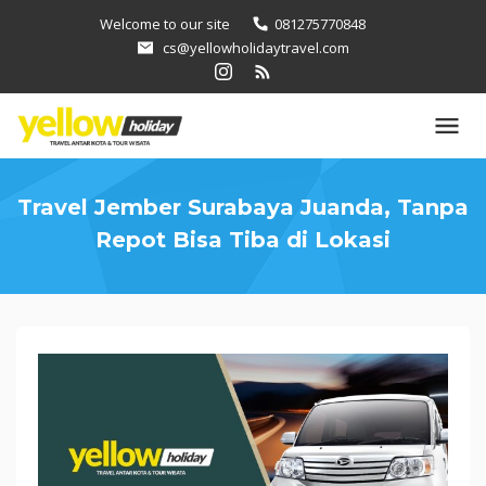
Loncat
Welcome to our site
081275770848
ke
cs@yellowholidaytravel.com
konten
Travel Jember Surabaya Juanda, Tanpa
Repot Bisa Tiba di Lokasi
Travel
Jember
Surabaya
Juanda,
Tanpa
Repot