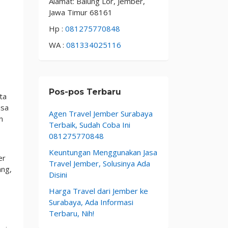
Alamat: Balung Lor, Jember,
Jawa Timur 68161
Hp :
081275770848
WA :
081334025116
Pos-pos Terbaru
ta
isa
Agen Travel Jember Surabaya
n
Terbaik, Sudah Coba Ini
081275770848
Keuntungan Menggunakan Jasa
er
Travel Jember, Solusinya Ada
ang,
Disini
Harga Travel dari Jember ke
Surabaya, Ada Informasi
Terbaru, Nih!