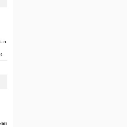
dah
a.
lain