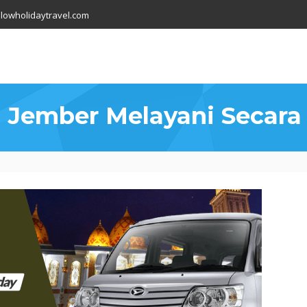
lowholidaytravel.com
 Jember Melayani Secara