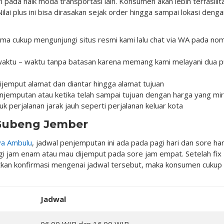
pada naik moda transportasi lain. Konsumen akan lebih terfasilit
ilai plus ini bisa dirasakan sejak order hingga sampai lokasi deng
ma cukup mengunjungi situs resmi kami lalu chat via WA pada no
ktu – waktu tanpa batasan karena memang kami melayani dua p
jemput alamat dan diantar hingga alamat tujuan
emputan atau ketika telah sampai tujuan dengan harga yang mir
k perjalanan jarak jauh seperti perjalanan keluar kota
 Gubeng Jember
ya Ambulu
, jadwal penjemputan ini ada pada pagi hari dan sore har
gi jam enam atau mau dijemput pada sore jam empat. Setelah fix
kan konfirmasi mengenai jadwal tersebut, maka konsumen cukup
Jadwal