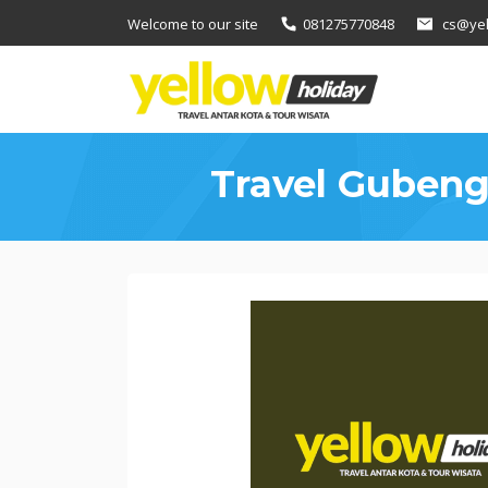
Loncat
Welcome to our site
081275770848
cs@yel
ke
konten
Travel Gubeng
Travel
Gubeng
Jember
Melayani
Secara
Online
24
Jam