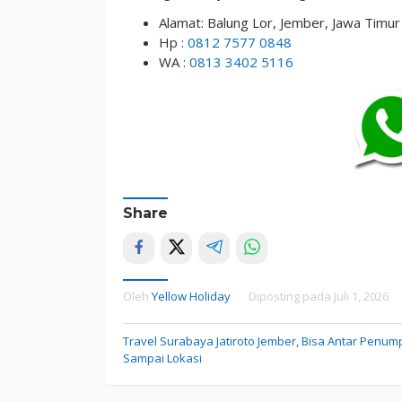
Alamat: Balung Lor, Jember, Jawa Timu
Hp :
0812 7577 0848
WA :
0813 3402 5116
Share
Oleh
Yellow Holiday
Diposting pada
Juli 1, 2026
Travel Surabaya Jatiroto Jember, Bisa Antar Penu
Navigasi
Sampai Lokasi
pos