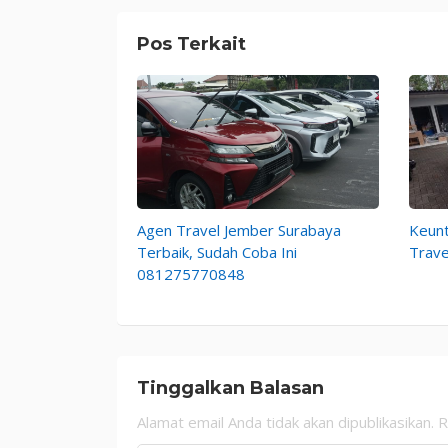
Pos Terkait
Agen Travel Jember Surabaya
Keun
Terbaik, Sudah Coba Ini
Trave
081275770848
Tinggalkan Balasan
Alamat email Anda tidak akan dipublikasikan.
R