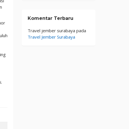
asi
an
Komentar Terbaru
mor
Travel jember surabaya
pada
uluh
Travel Jember Surabaya
ing
i.