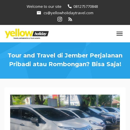
Loncat
Welcome to our site
081275770848
ke
cs@yellowholidaytravel.com
konten
Tour and Travel di Jember Perjalanan
Pribadi atau Rombongan? Bisa Saja!
Tour
and
Travel
di
Jember
Perjalanan