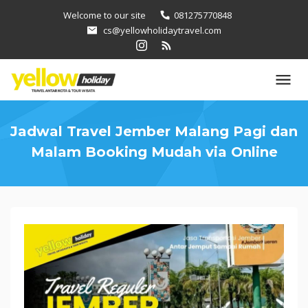
Loncat
Welcome to our site
081275770848
ke
cs@yellowholidaytravel.com
konten
Jadwal Travel Jember Malang Pagi dan
Malam Booking Mudah via Online
Jadwal
Travel
Jember
Malang
Pagi
dan