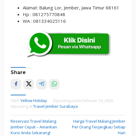
Alamat: Balung Lor, Jember, Jawa Timur 68161
Hp : 081275770848
WA : 081334025116
Share
Oleh
Yellow Holiday
Diposting pada
Februari 14, 2026
Diposting di
Travel Jember Surabaya
Reservasi Travel Malang
Harga Travel Malang Jember
Navigasi
Jember Cepat – Amankan
Per Orang Terjangkau Setiap
pos
Kursi Anda Sekarang!
Hari