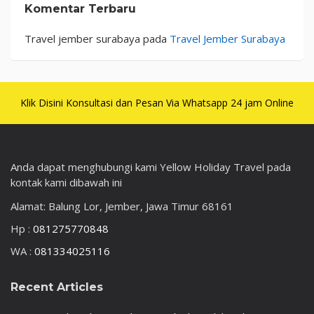
Komentar Terbaru
Travel jember surabaya
pada
Travel Jember Surabaya
Klik Disini Konsultasi dan Pesan Via Whatsapp 24 jam Online
Anda dapat menghubungi kami Yellow Holiday Travel pada
kontak kami dibawah ini
Alamat: Balung Lor, Jember, Jawa Timur 68161
Hp :
081275770848
WA :
081334025116
Recent Articles