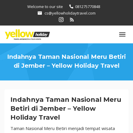
Loncat
Welcome to our site
081275770848
ke
cs@yellowholidaytravel.com
konten
Indahnya Taman Nasional Meru Betiri
di Jember – Yellow Holiday Travel
Indahnya
Indahnya Taman Nasional Meru
Taman
Betiri di Jember – Yellow
Nasional
Holiday Travel
Meru
Betiri
Taman Nasional Meru Betiri menjadi tempat wisata
di