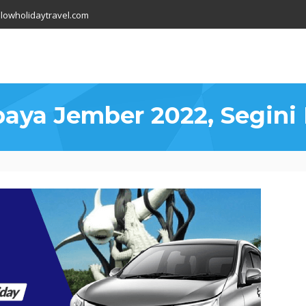
lowholidaytravel.com
aya Jember 2022, Segini 