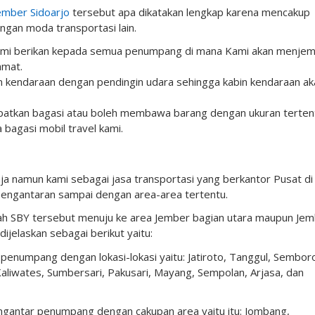
Jember Sidoarjo
tersebut apa dikatakan lengkap karena mencakup
ngan moda transportasi lain.
i kami berikan kepada semua penumpang di mana Kami akan menje
amat.
n kendaraan dengan pendingin udara sehingga kabin kendaraan ak
patkan bagasi atau boleh membawa barang dengan ukuran terten
bagasi mobil travel kami.
ja namun kami sebagai jasa transportasi yang berkantor Pusat di 
pengantaran sampai dengan area-area tertentu.
ah SBY tersebut menuju ke area Jember bagian utara maupun Je
ijelaskan sebagai berikut yaitu:
 penumpang dengan lokasi-lokasi yaitu: Jatiroto, Tanggul, Sembor
 Kaliwates, Sumbersari, Pakusari, Mayang, Sempolan, Arjasa, dan
mengantar penumpang dengan cakupan area yaitu itu: Jombang,