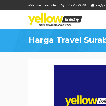
Loncat
Welcome to our site
081275770848
cs@yel
ke
konten
Harga Travel Surab
Harga
Travel
Surabaya
Jember
2022,
Segini
Bisa
Tiba