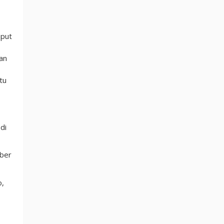
mput
an
tu
di
mber
o,