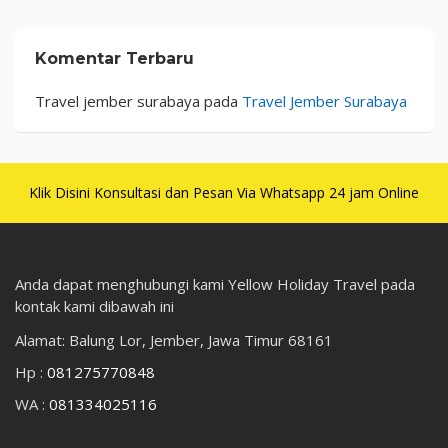
Komentar Terbaru
Travel jember surabaya
pada
Travel Jember Surabaya
Klik Disini Konsultasi dan Pesan Via Whatsapp 24 jam Online
Anda dapat menghubungi kami Yellow Holiday Travel pada
kontak kami dibawah ini
Alamat: Balung Lor, Jember, Jawa Timur 68161
Hp :
081275770848
WA :
081334025116