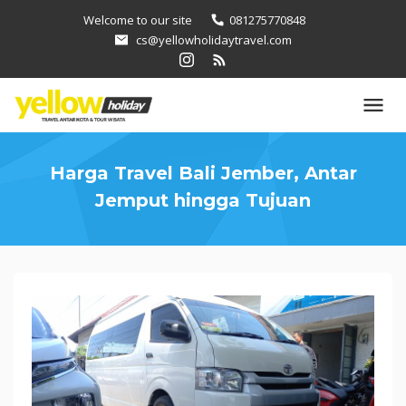
Loncat
Welcome to our site
081275770848
ke
cs@yellowholidaytravel.com
konten
Harga Travel Bali Jember, Antar
Jemput hingga Tujuan
Harga
Travel
Bali
Jember,
Antar
Jemput