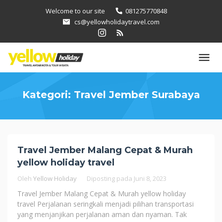
Loncat
Welcome to our site
081275770848
ke
cs@yellowholidaytravel.com
konten
Kategori:
Travel Jember Surabaya
Travel Jember Malang Cepat & Murah
yellow holiday travel
Oleh
Yellow Holiday
Diposting pada
Juni 8, 2023
Travel Jember Malang Cepat & Murah yellow holiday
travel Perjalanan seringkali menjadi pilihan transportasi
yang menjanjikan perjalanan aman dan nyaman. Tak