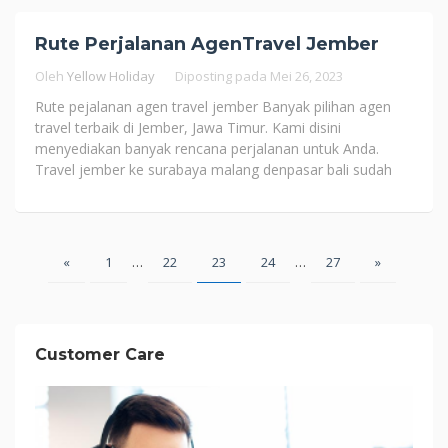
Rute Perjalanan AgenTravel Jember
Oleh
Yellow Holiday
Diposting pada
Mei 26, 2023
Rute pejalanan agen travel jember Banyak pilihan agen
travel terbaik di Jember, Jawa Timur. Kami disini
menyediakan banyak rencana perjalanan untuk Anda.
Travel jember ke surabaya malang denpasar bali sudah
Paginasi
«
1
…
22
23
24
…
27
»
pos
Customer Care