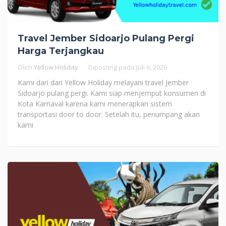
Travel Jember Sidoarjo Pulang Pergi
Harga Terjangkau
Oleh
Yellow Holiday
Diposting pada
Juli 6, 2026
Kami dari dari Yellow Holiday melayani travel Jember
Sidoarjo pulang pergi. Kami siap menjemput konsumen di
Kota Karnaval karena kami menerapkan sistem
transportasi door to door. Setelah itu, penumpang akan
kami