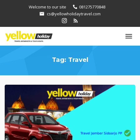
Loncat
Welcome to our site
081275770848
ke
cs@yellowholidaytravel.com
konten
Tag:
Travel