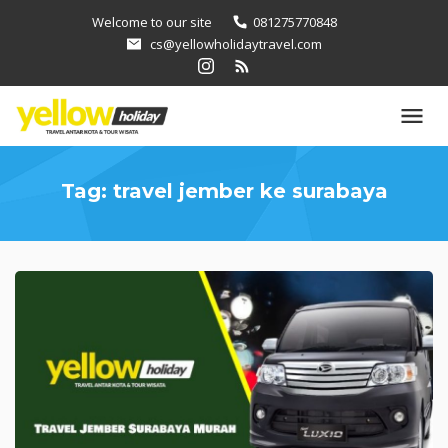
Loncat
Welcome to our site
081275770848
ke
cs@yellowholidaytravel.com
konten
Tag:
travel jember ke surabaya