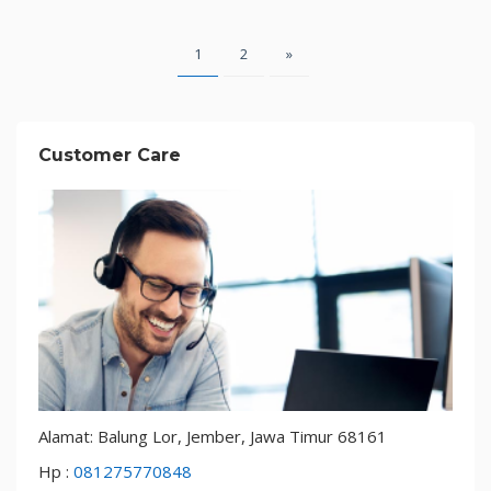
Paginasi
1
2
»
pos
Customer Care
Alamat: Balung Lor, Jember, Jawa Timur 68161
Hp :
081275770848