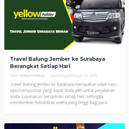
Travel Balung Jember ke Surabaya
Berangkat Setiap Hari
Oleh
Yellow Holiday
Diposting pada
Juli 12, 2026
Travel Balung Jember ke Surabaya merupakan salah satu
opsi transportasi yang dapat Anda pilih untuk perjalanan
Anda. Layanan ini beroperasi setiap hari, sehingga
memberikan fleksibilitas waktu yang tinggi bagi para