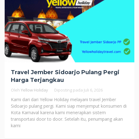
Travel Jember Sidoarjo Pulang Pergi
Harga Terjangkau
Oleh
Yellow Holiday
Diposting pada
Juli 6, 2026
Kami dari dari Yellow Holiday melayani travel Jember
Sidoarjo pulang pergi. Kami siap menjemput konsumen di
Kota Karnaval karena kami menerapkan sistem
transportasi door to door. Setelah itu, penumpang akan
kami