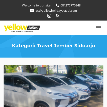
Loncat
Welcome to our site
081275770848
ke
cs@yellowholidaytravel.com
konten
Kategori:
Travel Jember Sidoarjo