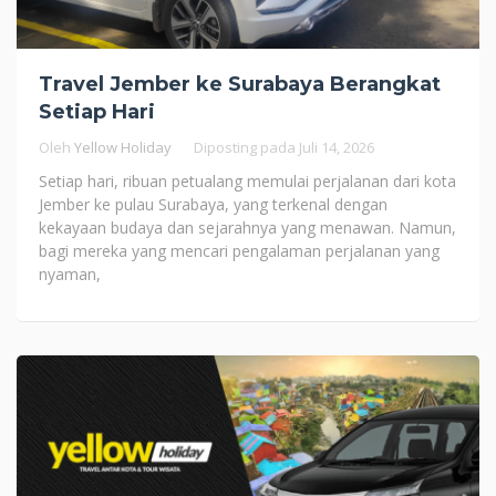
Travel Jember ke Surabaya Berangkat
Setiap Hari
Oleh
Yellow Holiday
Diposting pada
Juli 14, 2026
Setiap hari, ribuan petualang memulai perjalanan dari kota
Jember ke pulau Surabaya, yang terkenal dengan
kekayaan budaya dan sejarahnya yang menawan. Namun,
bagi mereka yang mencari pengalaman perjalanan yang
nyaman,